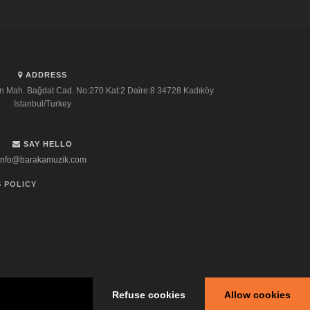
ADDRESS
n Mah. Bağdat Cad. No:270 Kat:2 Daire:8 34728 Kadıköy
Istanbul/Turkey
SAY HELLO
info@barakamuzik.com
 POLICY
Refuse cookies
Allow cookies