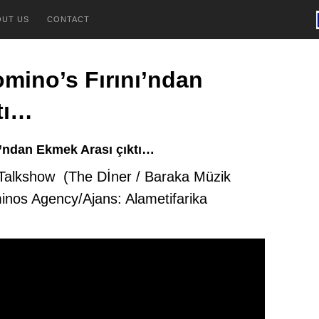
OUT US
CONTACT
Domino’s Fırını’ndan
tı…
nı’ndan Ekmek Arası çıktı…
 Talkshow (The Dİner / Baraka Müzik
nos Agency/Ajans: Alametifarika