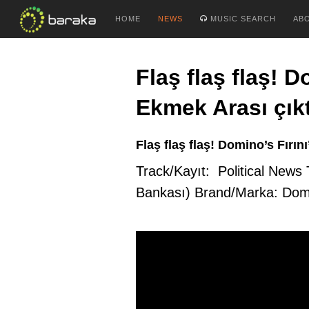
HOME
NEWS
MUSIC SEARCH
AB
Flaş flaş flaş! 
Ekmek Arası çık
Flaş flaş flaş! Domino’s Fırı
Track/Kayıt: Political News
Bankası) Brand/Marka: Domi