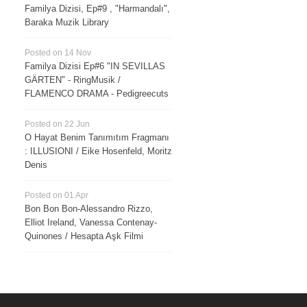
Familya Dizisi, Ep#9 , "Harmandalı",
Baraka Muzik Library
Posted on 14 Nov
Familya Dizisi Ep#6 "IN SEVILLAS
GÄRTEN" - RingMusik /
FLAMENCO DRAMA - Pedigreecuts
Posted on 22 Jun
O Hayat Benim Tanımıtım Fragmanı
: ILLUSIONI / Eike Hosenfeld, Moritz
Denis
Posted on 01 Apr
Bon Bon Bon-Alessandro Rizzo,
Elliot Ireland, Vanessa Contenay-
Quinones / Hesapta Aşk Filmi